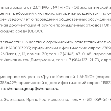
ного закона от 23.11.1995 г. № 174-ФЗ «Об экологической
ерждении требований к материалам оценки воздействия на
ое» уведомляет о проведении общественных обсуждений
ктная документация «Полигон промышленных отходов ГОК
жающую среду (ОВОС).
ятельности: Общество с ограниченной ответственность
ИНН: 1400013983; юридический и фактический адрес: 678901
. 26 Пикет, д.12, помещ. 30; тел. +7 (41145) 47-0-45; адрес
 Иванов Антон Дмитриевич, тел.: + 7 (984) 123-21-70, адр
кционерное общество «Группа Компаний ШАНЭКО» (сокра
3554429; юридический адрес и фактический адрес: 115522, 
чта:
shaneco.group@shaneco.ru
.
 Эфендиева Ирина Ростиславовна, тел. + 7 (962) 059-54-8