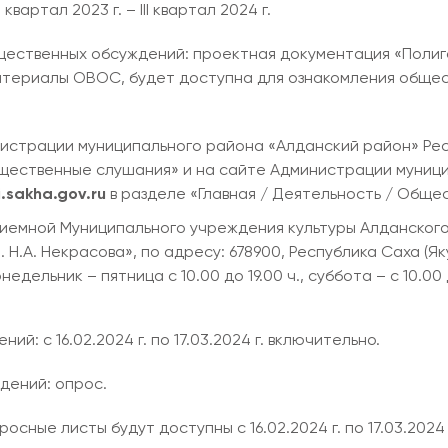
артал 2023 г. – III квартал 2024 г.
щественных обсуждений: проектная документация «Поли
териалы ОВОС, будет доступна для ознакомления обществ
нистрации муниципального района «Алданский район» Рес
бщественные слушания» и на сайте Администрации муниц
j.sakha.gov.ru
в разделе «Главная / Деятельность / Обще
риемной Муниципального учреждения культуры Алданско
.А. Некрасова», по адресу: 678900, Республика Саха (Якути
едельник – пятница с 10.00 до 19.00 ч., суббота – с 10.00 
: с 16.02.2024 г. по 17.03.2024 г. включительно.
дений: опрос.
ные листы будут доступны с 16.02.2024 г. по 17.03.2024 