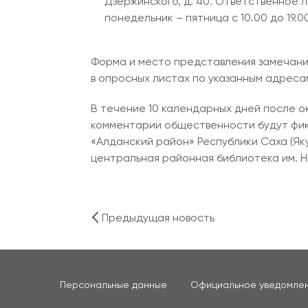
Дзержинского, д. 40. Ответственное 
понедельник – пятница с 10.00 до 19.00
Форма и место представления замечани
в опросных листах по указанным адреса
В течение 10 календарных дней после о
комментарии общественности будут фик
«Алданский район» Республики Саха (Я
центральная районная библиотека им. Н
Предыдущая новость
Персональные данные
Официальное уведомле