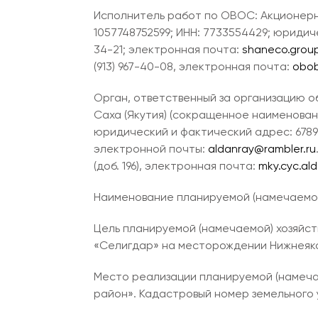
Исполнитель работ по ОВОС: Акционерн
1057748752599; ИНН: 7733554429; юридичес
34-21; электронная почта:
shaneco.grou
(913) 967-40-08, электронная почта:
obo
Орган, ответственный за организацию 
Саха (Якутия) (сокращенное наименовани
юридический и фактический адрес: 678900, 
электронной почты:
aldanray@rambler.ru
(доб. 196), электронная почта:
mky.cyc.al
Наименование планируемой (намечаемой
Цель планируемой (намечаемой) хозяйс
«Селигдар» на месторождении Нижнеяко
Место реализации планируемой (намечае
район». Кадастровый номер земельного у