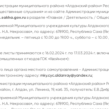
нистрации муниципального района «Алданский район» Рес
бщественные слушания» и на сайте Администрации муниц
j.sakha.gov.ru
в разделе «Главная / Деятельность / Обще
риемной Муниципального учреждения культуры Алданско
.А. Некрасова», по адресу: 678900, Республика Саха (Якути
едельник – пятница с 10.00 до 19.00 ч., суббота – с 10.00 
исты принимаются с 16.02.2024 г. по 17.03.2024 г. включ
мышленных отходов ГОК «Хвойное»):
о лица органа местного самоуправления - Администрац
электронному адресу:
mky.cyc.aldanray@yandex.ru
;
нистрации муниципального района «Алданский район» Рес
йон, г. Алдан, ул. Ленина, 19, каб. 35, получатель: Е.В.Диб
 приемной Муниципального учреждения культуры Алданс
.А. Некрасова», по адресу: 678900, Республика Саха (Якути