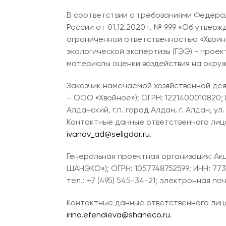
В соответствии с требованиями Федераль
России от 01.12.2020 г. № 999 «Об утв
ограниченной ответственностью «Хвойн
экологической экспертизы (ГЭЭ) - прое
материалы оценки воздействия на окру
Заказчик намечаемой хозяйственной де
– ООО «Хвойное»); ОГРН: 1221400010820; 
Алданский, г.п. город Алдан, г. Алдан, ул
Контактные данные ответственного лица:
ivanov_ad@seligdar.ru
.
Генеральная проектная организация: А
ШАНЭКО»); ОГРН: 1057748752599; ИНН: 773
тел.: +7 (495) 545-34-21; электронная по
Контактные данные ответственного лица:
irina.efendieva@shaneco.ru
.