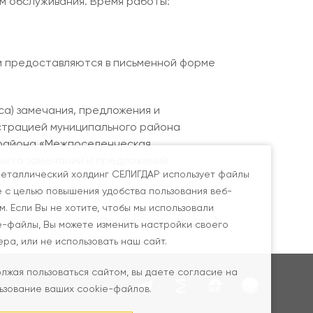
м обслуживания. Время работы:
и предоставляются в письменной форме
а) замечания, предложения и
страцией муниципального района
о района «Межпоселенческая
чета замечаний и предложений.
еталлический холдинг СЕЛИГДАР использует файлы
e с целью повышения удобства пользования веб-
м. Если Вы не хотите, чтобы мы использовали
Следующая новость
e-файлы, Вы можете изменить настройки своего
ера, или не использовать наш сайт.
лжая пользоваться сайтом, вы даете согласие на
ьзование ваших cookie-файлов.