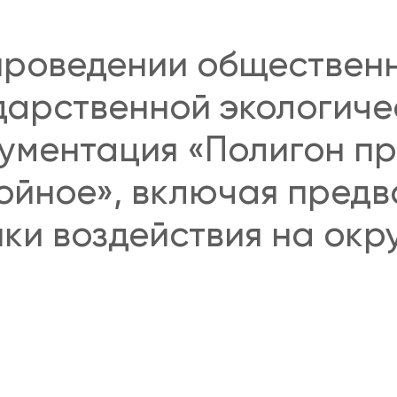
проведении обществен
ударственной экологиче
кументация «Полигон 
войное», включая пред
ки воздействия на ок