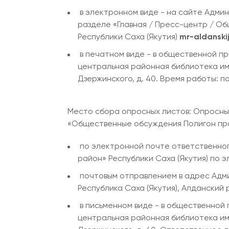
в электронном виде - на сайте Адми
разделе «Главная / Пресс-центр / О
Республики Саха (Якутия)
mr-aldanski
в печатном виде - в общественной п
центральная районная библиотека им. Н
Дзержинского, д. 40. Время работы: пон
Место сбора опросных листов: Опросные л
«Общественные обсуждения Полигон про
по электронной почте ответственног
район» Республики Саха (Якутия) по 
почтовым отправлением в адрес Адми
Республика Саха (Якутия), Алданский ра
в письменном виде - в общественной
центральная районная библиотека им. Н