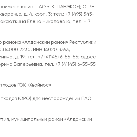
аименование – АО «ГК ШАНЭКО»); ОГРН:
ечье, д. 4, корп. 3; тел.: +7 (495) 545-
аксюткина Елена Николаевна, тел. + 7
о района «Алданский район» Республики
31400017230, ИНН 1402013393,
на, д. 19; тел. +7 (41145) 6-55-55; адрес
ина Валерьевна, тел. +7 (41145) 6-55-55
тходов ГОК «Хвойное».
отходов (ОРО) для месторождений ПАО
утия, муниципальный район «Алданский