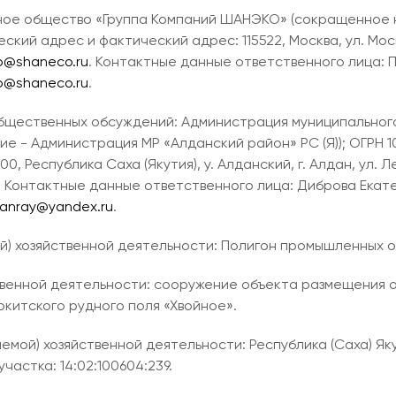
ое общество «Группа Компаний ШАНЭКО» (сокращенное н
кий адрес и фактический адрес: 115522, Москва, ул. Москвор
p@shaneco.ru
. Контактные данные ответственного лица: П
b@shaneco.ru
.
общественных обсуждений: Администрация муниципальног
е - Администрация МР «Алданский район» РС (Я)); ОГРН 10
Республика Саха (Якутия), у. Алданский, г. Алдан, ул. Лени
. Контактные данные ответственного лица: Диброва Екатер
danray@yandex.ru
.
) хозяйственной деятельности: Полигон промышленных о
твенной деятельности: сооружение объекта размещения 
китского рудного поля «Хвойное».
мой) хозяйственной деятельности: Республика (Саха) Як
частка: 14:02:100604:239.