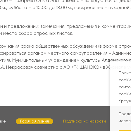
лицо – Лазарева Ольга Анатольевна – заведующая отдело
 ч., суббота – с 10.00 до 18.00 ч., воскресенье – выходной.
й и предложений: замечания, предложения и комментари
м места сбора опросных листов.
кончания срока общественных обсуждений (в форме опрос
сироваться органом местного самоуправления - Админи
кутия), Муниципальным учреждением культуры Алданског
.А. Некрасова» совместно с АО «ГК ШАНЭКО» в Журнале у
Полим
cooki
сайто
cooki
брауз
Продо
испол
ние
Горячая линия
Подписка на новости