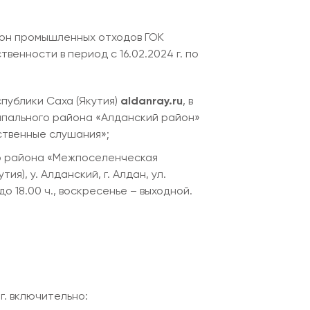
гон промышленных отходов ГОК
енности в период с 16.02.2024 г. по
публики Саха (Якутия)
aldanray.ru
, в
ипального района «Алданский район»
ственные слушания»;
го района «Межпоселенческая
я), у. Алданский, г. Алдан, ул.
до 18.00 ч., воскресенье – выходной.
г. включительно: