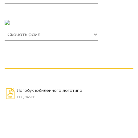
Логобук юбилейного логотипа
PDF, 845KB