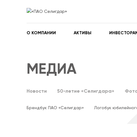
О КОМПАНИИ
АКТИВЫ
ИНВЕСТОРА
МЕДИА
Новости
50-летие «Селигдара»
Фото
Брендбук ПАО «Селигдар»
Логобук юбилейног