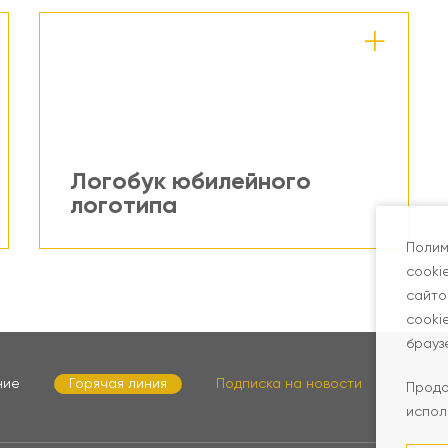
Логобук юбилейного
логотипа
Полим
cooki
сайто
cooki
брауз
ние
Горячая линия
Подписка на новости
Продо
испол