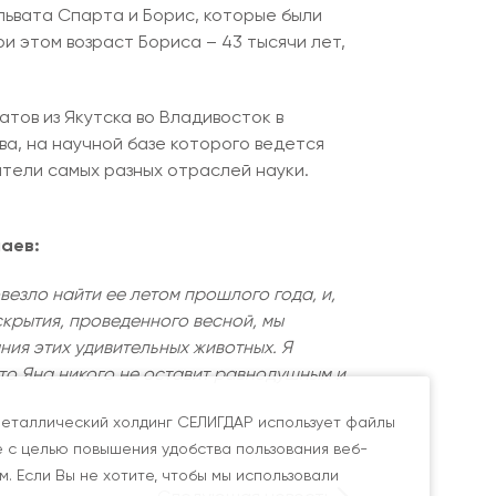
ьвата Спарта и Борис, которые были
и этом возраст Бориса – 43 тысячи лет,
тов из Якутска во Владивосток в
а, на научной базе которого ведется
тели самых разных отраслей науки.
лаев:
езло найти ее летом прошлого года, и,
крытия, проведенного весной, мы
ния этих удивительных животных. Я
то Яна никого не оставит равнодушным и
еталлический холдинг СЕЛИГДАР использует файлы
e с целью повышения удобства пользования веб-
м. Если Вы не хотите, чтобы мы использовали