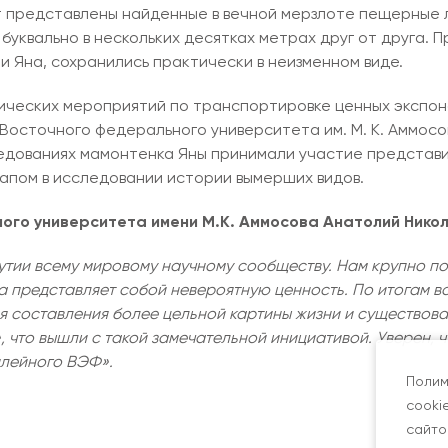
т представлены найденные в вечной мерзлоте пещерные л
уквально в нескольких десятках метрах друг от друга. Пр
 и Яна, сохранились практически в неизменном виде.
нических мероприятий по транспортировке ценных экспона
Восточного федерального университета им. М. К. Аммосов
ледованиях мамонтенка Яны принимали участие представи
тапом в исследовании истории вымерших видов.
го университета имени М.К. Аммосова Анатолий Нико
тии всему мировому научному сообществу. Нам крупно пов
 представляет собой невероятную ценность. По итогам вс
я составления более цельной картины жизни и существова
 что вышли с такой замечательной инициативой. Уверен, ч
илейного ВЭФ».
Полим
cooki
сайто