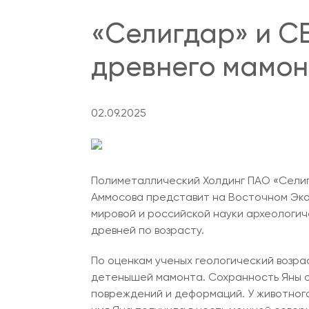
«Селигдар» и С
древнего мамон
02.09.2025
Полиметаллический Холдинг ПАО «Селигд
Аммосова представит на Восточном Экон
мировой и российской науки археологич
древней по возрасту.
По оценкам ученых геологический возра
детенышей мамонта. Сохранность Яны оце
повреждений и деформаций. У животного 