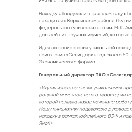
имя Яна получила в честь мощной север
Находку обнаружили в прошлом году в Б
находится в Верхоянском районе Якутии
федерального университета им. М. К. А
дальнейших научных изучений, которые
Идея экспонирования уникальной наход
приготовил «Селигдар» в год своего 50
Экономического форума.
Генеральный директор ПАО «Селигдар
«Якутия известна своим уникальными пр
родиной мамонтов, на его территории на
которой полвека назад начинала работу 
Нашу инициативу поддержало руководств
находку в рамках юбилейного ВЭФ и под
Яной».