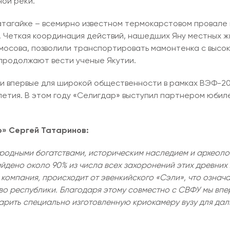
ной реки.
атагайке – всемирно известном термокарстовом провале
. Четкая координация действий, нашедших Яну местных ж
ммосова, позволили транспортировать мамонтенка с высо
 продолжают вести ученые Якутии.
ки впервые для широкой общественности в рамках ВЭФ-20
-летия. В этом году «Селигдар» выступил партнером юби
» Сергей Татаринов:
иродными богатствами, историческим наследием и археоло
йдено около 90% из числа всех захоронений этих древних
компания, происходит от эвенкийского «Сэли», что означа
о республики. Благодаря этому совместно с СВФУ мы впе
арить специально изготовленную криокамеру вузу для дал