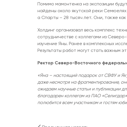
Помимо мамонтенка на экспозиции буду
найдены около якутской реки Семюелях б
а Спарты – 28 тысяч лет. Они, также как
Холдинг организовал весь комплекс тех
сотрудничестве с коллегами из Северо-
изучение Яны. Ранее в комплексных исс
Результаты работ могут стать важным э
Ректор Северо-Восточного федерально
«Яна – настоящий подарок от СВФУ и Яку
даже несмотря на фрагментирование, она
ожидаем научные статьи и публикации дл
благодарен коллегам из ПАО «Селигдар»,
полюбится всем участникам и гостям юб