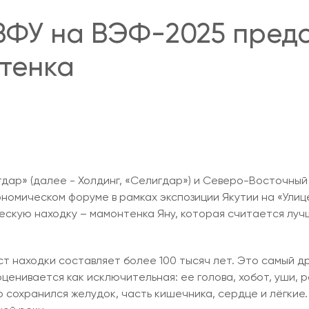
ВФУ на ВЭФ-2025 предс
тенка
ар» (далее - Холдинг, «Селигдар») и Северо-Восточный 
омическом форуме в рамках экспозиции Якутии на «Улиц
ескую находку – мамонтенка Яну, которая считается луч
ст находки составляет более 100 тысяч лет. Это самый 
нивается как исключительная: ее голова, хобот, уши, ро
сохранился желудок, часть кишечника, сердце и лёгкие. 