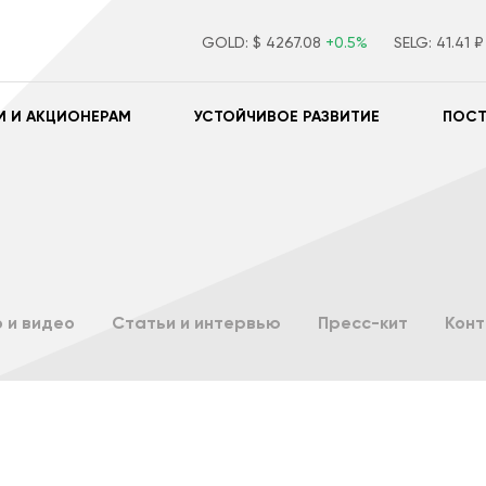
GOLD:
$ 4267.08
+0.5%
SELG:
41.41 
М И АКЦИОНЕРАМ
УСТОЙЧИВОЕ РАЗВИТИЕ
ПОС
 и видео
Статьи и интервью
Пресс-кит
Кон