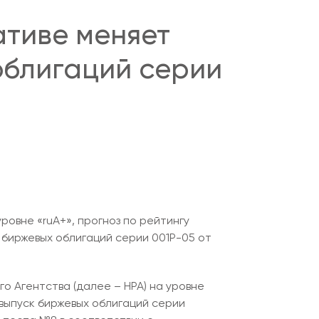
ативе меняет
облигаций серии
овне «ruA+», прогноз по рейтингу
биржевых облигаций серии 001Р-05 от
 Агентства (далее – НРА) на уровне
 выпуск биржевых облигаций серии