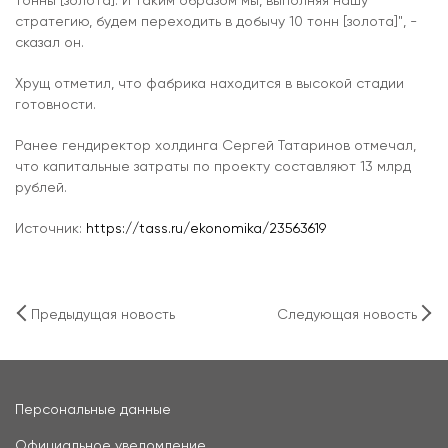
тонны [золота]. И таким образом мы, выполняя нашу
стратегию, будем переходить в добычу 10 тонн [золота]", -
сказал он.
Хрущ отметил, что фабрика находится в высокой стадии
готовности.
Ранее гендиректор холдинга Сергей Татаринов отмечал,
что капитальные затраты по проекту составляют 13 млрд
рублей.
Источник:
https://tass.ru/ekonomika/23563619
Предыдущая новость
Следующая новость
Персональные данные
Официальное уведомление