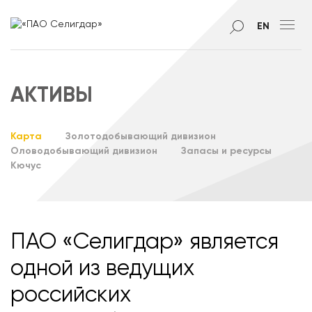
EN
АКТИВЫ
Карта
Золотодобывающий дивизион
Оловодобывающий дивизион
Запасы и ресурсы
Кючус
ПАО «Селигдар» является
одной из ведущих
российских