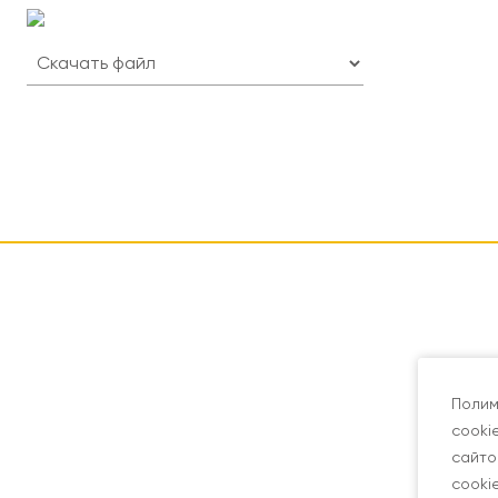
Полим
cooki
сайто
cooki