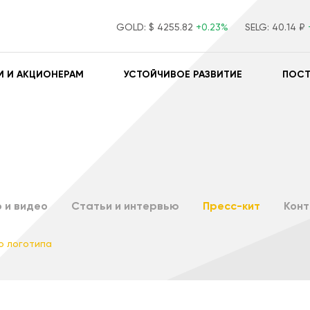
GOLD:
$ 4255.82
+0.23%
SELG:
40.14 ₽
М И АКЦИОНЕРАМ
УСТОЙЧИВОЕ РАЗВИТИЕ
ПОС
 и видео
Статьи и интервью
Пресс-кит
Кон
о логотипа